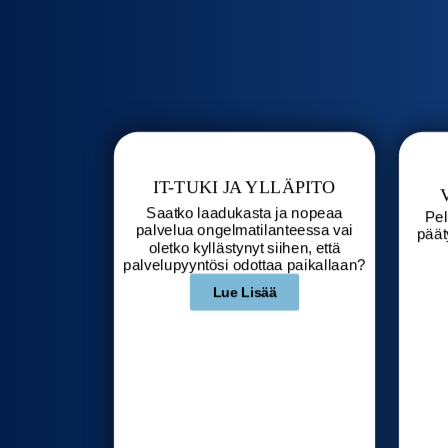
IT-TUKI JA YLLÄPITO
Saatko laadukasta ja nopeaa
Pel
palvelua ongelmatilanteessa vai
päät
oletko kyllästynyt siihen, että
palvelupyyntösi odottaa paikallaan?
Lue Lisää