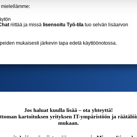
e mielellämme:
äytön
Chat
riittää ja missä
lisensoitu Työ‑tila
tuo selvän lisäarvon
arpeiden mukaisesti järkevin tapa edetä käyttöönotossa.
Jos haluat kuulla lisää – ota yhteyttä!
ttoman kartoituksen yrityksen IT-ympäristöön ja räätälö
mukaan.