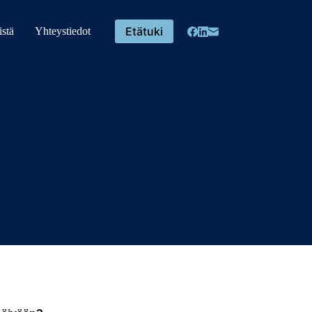
Etätuki
stä
Yhteystiedot