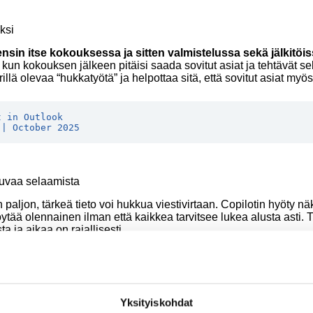
ksi
nsin itse kokouksessa ja sitten valmistelussa sekä jälkitöis
un kokouksen jälkeen pitäisi saada sovitut asiat ja tehtävät selk
ä olevaa “hukkatyötä” ja helpottaa sitä, että sovitut asiat myös
t in Outlook
 | October 2025
tkuvaa selaamista
ljon, tärkeä tieto voi hukkua viestivirtaan. Copilotin hyöty näkyy
 löytää olennainen ilman että kaikkea tarvitsee lukea alusta asti.
a ja aikaa on rajallisesti.
lot Chat in Teams
summarization with Copilot
Yksityiskohdat