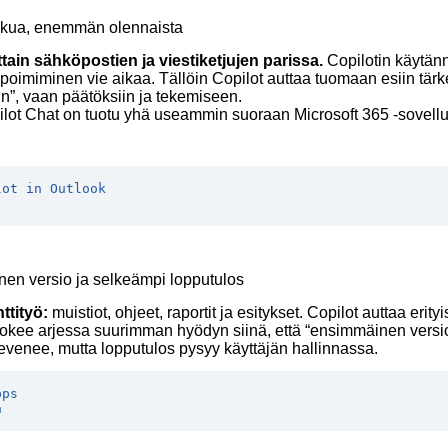
lukua, enemmän olennaista
ain sähköpostien ja viestiketjujen parissa.
Copilotin käytänn
en poimiminen vie aikaa. Tällöin Copilot auttaa tuomaan esiin tä
in”, vaan päätöksiin ja tekemiseen.
ilot Chat on tuotu yhä useammin suoraan Microsoft 365 -sovelluks
lot in Outlook
nen versio ja selkeämpi lopputulos
ttityö:
muistiot, ohjeet, raportit ja esitykset. Copilot auttaa erityi
 kokee arjessa suurimman hyödyn siinä, että “ensimmäinen versi
 kevenee, mutta lopputulos pysyy käyttäjän hallinnassa.
pps
n