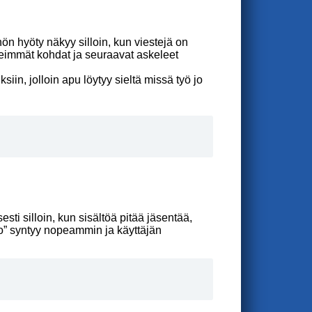
ön hyöty näkyy silloin, kun viestejä on
rkeimmät kohdat ja seuraavat askeleet
iin, jolloin apu löytyy sieltä missä työ jo
sesti silloin, kun sisältöä pitää jäsentää,
o” syntyy nopeammin ja käyttäjän