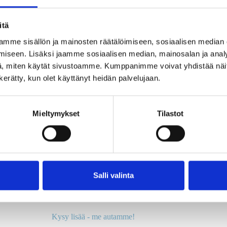
 arjessa?
Kenelle Copilot kannattaa 
itä
eksi ja se on oiva tapa
Kaikkia ei tarvitse kouluttaa
mme sisällön ja mainosten räätälöimiseen, sosiaalisen median
tenkin askeleen
ihmisistä, joilla on eniten k
siksi oman organisaatiosi
iseen. Lisäksi jaamme sosiaalisen median, mainosalan ja analy
in ja tiedostoihin.
Esimerkiksi
johto, esimiehe
, miten käytät sivustoamme. Kumppanimme voivat yhdistää näitä t
Kun hyöty näkyy heille nop
n kerätty, kun olet käyttänyt heidän palvelujaan.
i kokeiluun, maksullinen tuo
rauhassa muualle.
imenomaan omaan työhösi
Mieltymykset
Tilastot
Seuraavaksi Copilot‑minisarjassa
tä agentit käytännössä tekevät?
arja – osa 1: Tekoälyn uusi aikakausi
Salli valinta
Kysy lisää - me autamme!