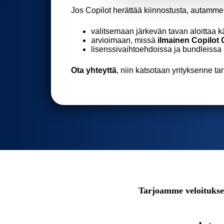
n
Jos Copilot herättää kiinnostusta, autamm
v
valitsemaan järkevän tavan aloittaa k
a
arvioimaan, missä
ilmainen Copilot 
l
lisenssivaihtoehdoissa ja bundleissa
i
n
Ota yhteyttä
, niin katsotaan yrityksenne t
t
a
Tarjoamme veloitukse