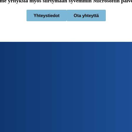
e yrityksiä myös siirtymään syvemmin Microsoftin palve
Yhteystiedot
Ota yhteyttä