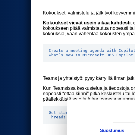
Kokoukset: valmistelu ja jälkityöt kevyemmi
Kokoukset vievät usein aikaa kahdesti: e
kokoukseen pitää valmistautua nopeasti tai k
kokouksia, vaan vähentää kokousten ympärill
Create a meeting agenda with Copilo
What’s new in Microsoft 365 Copilot
Teams ja yhteistyö: pysy kärryillä ilman ja
Kun Teamsissa keskustelua ja tiedostoja on pa
nopeasti “ottaa kiinni” pitkä keskustelu tai
päällekkäisiä asioita tulee useasta suunnast
Get started with Microsoft 365 Copi
Threads in Teams channels + thread 
Suostumus