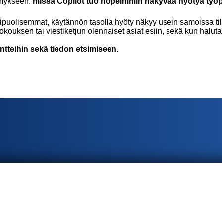
ymykseen:
missä Copilot tuo nopeimmin näkyvää hyötyä työ
uolisemmat, käytännön tasolla hyöty näkyy usein samoissa tilant
 kokouksen tai viestiketjun olennaiset asiat esiin, sekä kun hal
tteihin sekä tiedon etsimiseen.