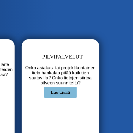
PILVIPALVELUT
laite
Onko asiakas- tai projektikohtainen
tteiden
tieto hankalaa pitää kaikkien
kaa?
saatavilla? Onko tietojen siirtoa
pilveen suunniteltu?
Lue Lisää