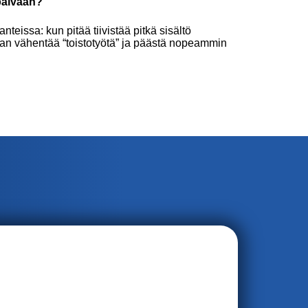
päivään?
eissa: kun pitää tiivistää pitkä sisältö
utaan vähentää “toistotyötä” ja päästä nopeammin