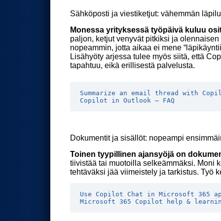
Sähköposti ja viestiketjut: vähemmän läpi
Monessa yrityksessä työpäivä kuluu ositt
paljon, ketjut venyvät pitkiksi ja olennais
nopeammin, jotta aikaa ei mene “läpikäynti
Lisähyöty arjessa tulee myös siitä, että Cop
tapahtuu, eikä erillisestä palvelusta.
Summarize an email thread with Copi
Copilot in Outlook – FAQ
Dokumentit ja sisällöt: nopeampi ensimmäi
Toinen tyypillinen ajansyöjä on dokumen
tiivistää tai muotoilla selkeämmäksi. Moni
tehtäväksi jää viimeistely ja tarkistus. Työ
Use Copilot Chat in Microsoft 365 a
Microsoft 365 Copilot help & learni