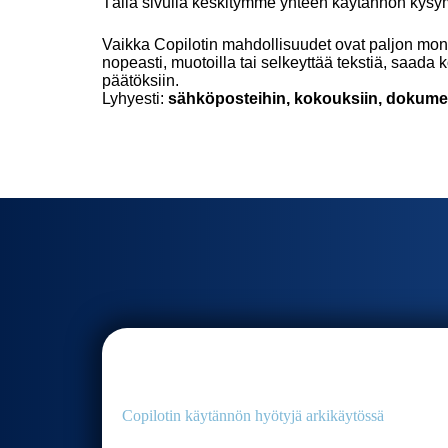
Tällä sivulla keskitymme yhteen käytännön kys
Vaikka Copilotin mahdollisuudet ovat paljon monip
nopeasti, muotoilla tai selkeyttää tekstiä, saada
päätöksiin.
Lyhyesti:
sähköposteihin, kokouksiin, dokumen
Copilotin käytännön hyötyjä arkikäytössä