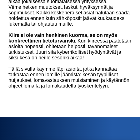
aikaa jokaisessa suomalaisessa yrityksessä.
Viime hetken muutokset, laskut, hyväksynnät ja
sopimukset. Kaikki keskeneräiset asiat halutaan saada
hoidettua ennen kuin sähköpostit jäävät kuukaudeksi
lukematta tai ohjautuu muille.
Kiire ei ole vain henkinen kuorma, se on myös
konkreettinen tietoturvariski.
Kun kiireessä päätetään
asioita nopeasti, ohitetaan helposti tavanomaiset
tarkistukset. Juuri sitä kyberrikolliset hyödyntävät ja
siksi kesä on heille sesonki aikaa!
Tällä sivulla käymme läpi asioita, jotka kannattaa
tarkastaa ennen lomille jäämistä: kesän tyypilliset
huijaukset, lomavastauksen muistaminen ja käytännön
ohjeet lomalla ja lomakaudella työskentelyyn.