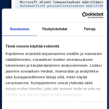
Microsoft ohjeet lomavastauksen määrittämisee
Automaattisen poissaolovastauksen määrittämin
LOMAKAUDELLA TYÖSKENTELY
Suostumus
Yksityiskohdat
Tietoja
Moni suomalainen saattaa työskennellä kesän
aikana myös matkan päältä tai mökiltä, jos kesällä
Tämä sivusto käyttää evästeitä
yrityksessä on lomakaudella mahdollisuus olla
enemmän etänä. Se ei ole tietoturvaongelma,
Käytämme evästeitä tarjoamamme sisällön ja mainosten
mutta ongelmaksi tämä voi muodostua silloin, kun
räätälöimiseen, sosiaalisen median ominaisuuksien
ympäristön valinta tehdään mukavuus edellä.
tukemiseen ja kävijämäärämme analysoimiseen. Lisäksi
jaamme sosiaalisen median, mainosalan ja analytiikka-
Mökki tai kotialueesi mobiiliyhteys
Pääsääntöisesti turvallista. Mökin laajakaista on
alan kumppaneillemme tietoja siitä, miten käytät
yhtä kuin kotiyhteytesi. Pidä reitittimen ohjelmisto
sivustoamme. Kumppanimme voivat yhdistää näitä
ajan tasalla ja vaihda oletussalasana, jos sitä ei
tietoja muihin tietoihin, joita olet antanut heille tai joita on
ole vaihdettu.
kerätty, kun olet käyttänyt heidän palvelujaan.
Kahvila, ravintola, hotelli
Julkisesti avoin Wi-Fi on aina riski. Älä kirjaudu
S
työsähköpostiin, pankkiin tai mihinkään