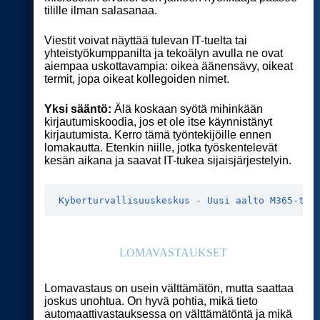
tilille ilman salasanaa.
Viestit voivat näyttää tulevan IT-tuelta tai
yhteistyökumppanilta ja tekoälyn avulla ne ovat
aiempaa uskottavampia: oikea äänensävy, oikeat
termit, jopa oikeat kollegoiden nimet.
Yksi sääntö:
Älä koskaan syötä mihinkään
kirjautumiskoodia, jos et ole itse käynnistänyt
kirjautumista. Kerro tämä työntekijöille ennen
lomakautta. Etenkin niille, jotka työskentelevät
kesän aikana ja saavat IT-tukea sijaisjärjestelyin.
Kyberturvallisuuskeskus - Uusi aalto M365-tie
LOMAVASTAUKSET
Lomavastaus on usein välttämätön, mutta saattaa
joskus unohtua. On hyvä pohtia, mikä tieto
automaattivastauksessa on välttämätöntä ja mikä