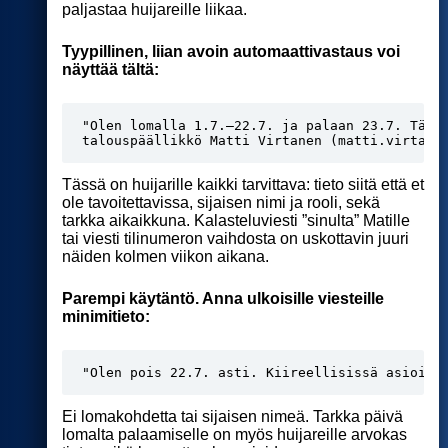
paljastaa huijareille liikaa.
Tyypillinen, liian avoin automaattivastaus voi
näyttää tältä:
"Olen lomalla 1.7.–22.7. ja palaan 23.7. Tänä
talouspäällikkö Matti Virtanen (matti.virtane
Tässä on huijarille kaikki tarvittava: tieto siitä että et
ole tavoitettavissa, sijaisen nimi ja rooli, sekä
tarkka aikaikkuna. Kalasteluviesti ”sinulta” Matille
tai viesti tilinumeron vaihdosta on uskottavin juuri
näiden kolmen viikon aikana.
Parempi käytäntö. Anna ulkoisille viesteille
minimitieto:
"Olen pois 22.7. asti. Kiireellisissä asioiss
Ei lomakohdetta tai sijaisen nimeä. Tarkka päivä
lomalta palaamiselle on myös huijareille arvokas