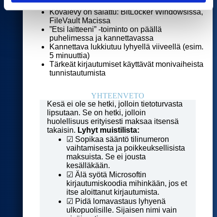
Kovalevy on salattu: BitLocker Windowsissa,
FileVault Macissa
”Etsi laitteeni” -toiminto on päällä
puhelimessa ja kannettavassa
Kannettava lukkiutuu lyhyellä viiveellä (esim.
5 minuuttia)
Tärkeät kirjautumiset käyttävät monivaiheista
tunnistautumista
YHTEENVETO
Kesä ei ole se hetki, jolloin tietoturvasta
lipsutaan. Se on hetki, jolloin
huolellisuus erityisesti maksaa itsensä
takaisin.
Lyhyt muistilista:
☑ Sopikaa sääntö tilinumeron
vaihtamisesta ja poikkeuksellisista
maksuista. Se ei jousta
kesälläkään.
☑ Älä syötä Microsoftin
kirjautumiskoodia mihinkään, jos et
itse aloittanut kirjautumista.
☑ Pidä lomavastaus lyhyenä
ulkopuolisille. Sijaisen nimi vain