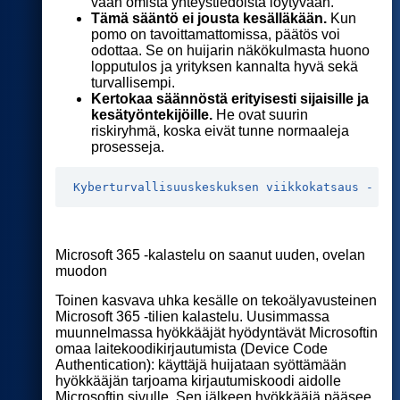
vaan omista yhteystiedoista löytyvään.
Tämä sääntö ei jousta kesälläkään.
Kun
pomo on tavoittamattomissa, päätös voi
odottaa. Se on huijarin näkökulmasta huono
lopputulos ja yrityksen kannalta hyvä sekä
turvallisempi.
Kertokaa säännöstä erityisesti sijaisille ja
kesätyöntekijöille.
He ovat suurin
riskiryhmä, koska eivät tunne normaaleja
prosesseja.
Kyberturvallisuuskeskuksen viikkokatsaus - 21
Microsoft 365 -kalastelu on saanut uuden, ovelan
muodon
Toinen kasvava uhka kesälle on tekoälyavusteinen
Microsoft 365 -tilien kalastelu. Uusimmassa
muunnelmassa hyökkääjät hyödyntävät Microsoftin
omaa laitekoodikirjautumista (Device Code
Authentication): käyttäjä huijataan syöttämään
hyökkääjän tarjoama kirjautumiskoodi aidolle
Microsoftin sivulle. Sen jälkeen hyökkääjä pääsee