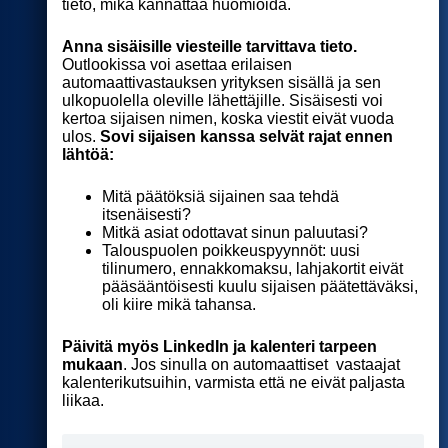
tieto, mikä kannattaa huomioida.
Anna sisäisille viesteille tarvittava tieto.
Outlookissa voi asettaa erilaisen
automaattivastauksen yrityksen sisällä ja sen
ulkopuolella oleville lähettäjille. Sisäisesti voi
kertoa sijaisen nimen, koska viestit eivät vuoda
ulos.
Sovi sijaisen kanssa selvät rajat ennen
lähtöä:
Mitä päätöksiä sijainen saa tehdä
itsenäisesti?
Mitkä asiat odottavat sinun paluutasi?
Talouspuolen poikkeuspyynnöt: uusi
tilinumero, ennakkomaksu, lahjakortit eivät
pääsääntöisesti kuulu sijaisen päätettäväksi,
oli kiire mikä tahansa.
Päivitä myös LinkedIn ja kalenteri tarpeen
mukaan
. Jos sinulla on automaattiset vastaajat
kalenterikutsuihin, varmista että ne eivät paljasta
liikaa.