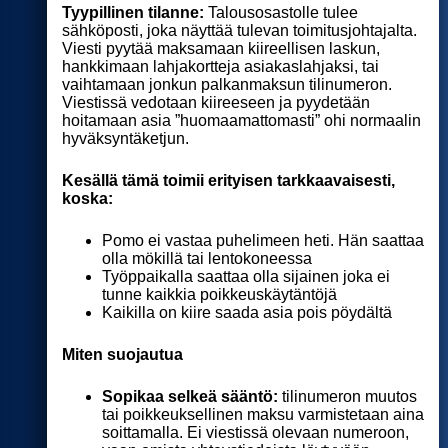
Tyypillinen tilanne:
Talousosastolle tulee
sähköposti, joka näyttää tulevan toimitusjohtajalta.
Viesti pyytää maksamaan kiireellisen laskun,
hankkimaan lahjakortteja asiakaslahjaksi, tai
vaihtamaan jonkun palkanmaksun tilinumeron.
Viestissä vedotaan kiireeseen ja pyydetään
hoitamaan asia ”huomaamattomasti” ohi normaalin
hyväksyntäketjun.
Kesällä tämä toimii erityisen tarkkaavaisesti,
koska:
Pomo ei vastaa puhelimeen heti. Hän saattaa
olla mökillä tai lentokoneessa
Työppaikalla saattaa olla sijainen joka ei
tunne kaikkia poikkeuskäytäntöjä
Kaikilla on kiire saada asia pois pöydältä
Miten suojautua
Sopikaa selkeä sääntö:
tilinumeron muutos
tai poikkeuksellinen maksu varmistetaan aina
soittamalla. Ei viestissä olevaan numeroon,