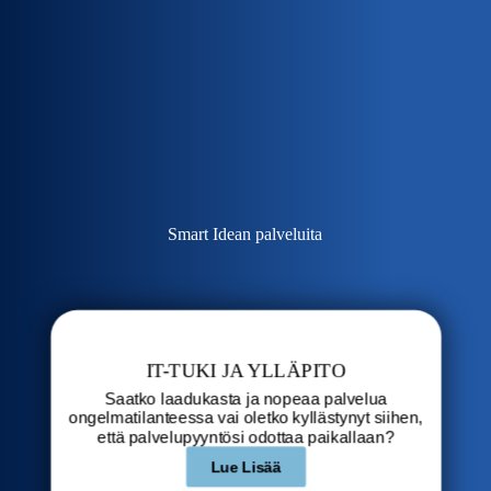
Smart Idean palveluita
IT-TUKI JA YLLÄPITO
Saatko laadukasta ja nopeaa palvelua
ongelmatilanteessa vai oletko kyllästynyt siihen,
että palvelupyyntösi odottaa paikallaan?
Lue Lisää